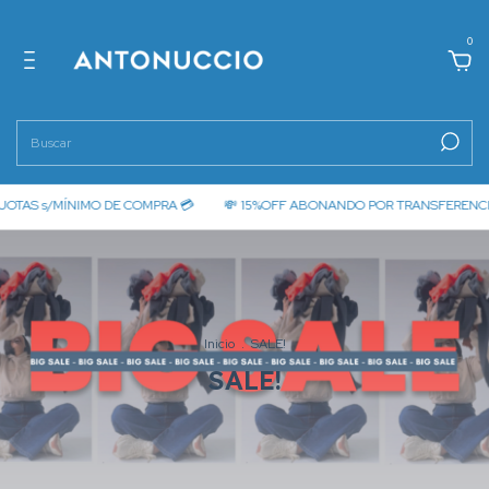
0
 s/MÍNIMO DE COMPRA 💳
💸 15%OFF ABONANDO POR TRANSFERENCIA 💸
Inicio
.
SALE!
SALE!