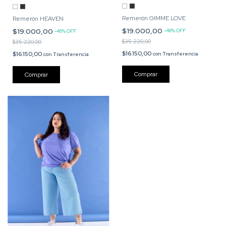
Remerón GIMME LOVE
Remerón HEAVEN
$19.000,00
$19.000,00
-
46
%
OFF
-
46
%
OFF
$35.220,00
$35.220,00
$16.150,00
$16.150,00
con
Transferencia
con
Transferencia
Comprar
Comprar