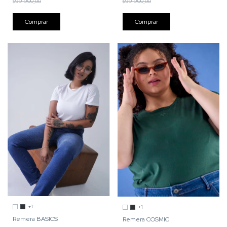
$99.900,00
$99.900,00
Comprar
Comprar
+1
+1
Remera BASICS
Remera COSMIC